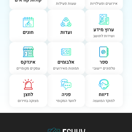
קולות קוראים
אירועים ופעילויות
שעות פעילות
ערוץ מידע
ועדות
חוגים
ושירות לתושב
ספר
אלבומים
אינדקס
טלפונים יישובי
תמונות מאירועים
עסקים מקומיים
דיווח
פניה
לחצן
למוקד המועצה
לוועד המקומי
מצוקה בחירום