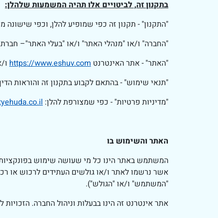
בתקנון זה, לביטויים אלו תהיה המשמעות שלהלן:
"התקנון" - תקנון זה כפי שמופיע להלן, וכפי שישונה
"החברה" ו/או "מנהלי האתר" ו/או "בעלי האתר"– חברת ישובטק
"האתר" - אתר האינטרנט
https://www.eshuv.com
ו/א
"תנאי שימוש" - בהתאם לקבוע בתקנון זה והוראות הדין.
"מדיניות פרטיות" - כפי שמצורפת להלן:
atyehuda.co.il
האתר והשימוש בו
המשתמש באתר הינו כל מי שעושה שימוש בפונקציות האת
אשר נרשמו לאתר ו/או גולשים העתידים לרכוש או רכש
"המשתמש" ו/או "הגולש").
אתר אינטרנט זה הינו בבעלות וניהול החברה. הזכויות