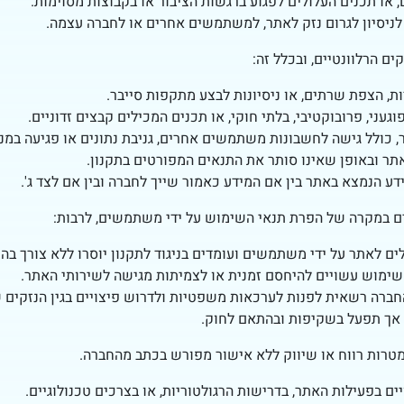
, או תכנים העלולים לפגוע ברגשות הציבור או בקבוצות מסוימות.
 לניסיון לגרום נזק לאתר, למשתמשים אחרים או לחברה עצמה.
 הרלוונטיים, ובכלל זה:
, הצפת שרתים, או ניסיונות לבצע מתקפות סייבר.
עני, פרובוקטיבי, בלתי חוקי, או תכנים המכילים קבצים זדוניים.
 כולל גישה לחשבונות משתמשים אחרים, גניבת נתונים או פגיעה במנ
ר ובאופן שאינו סותר את התנאים המפורטים בתקנון.
ע הנמצא באתר בין אם המידע כאמור שייך לחברה ובין אם לצד ג'.
ם במקרה של הפרת תנאי השימוש על ידי משתמשים, לרבות:
ים לאתר על ידי משתמשים ועומדים בניגוד לתקנון יוסרו ללא צורך בה
ימוש עשויים להיחסם זמנית או לצמיתות מגישה לשירותי האתר.
רה רשאית לפנות לערכאות משפטיות ולדרוש פיצויים בגין הנזקים ש
 אך תפעל בשקיפות ובהתאם לחוק.
רות רווח או שיווק ללא אישור מפורש בכתב מהחברה.
 בפעילות האתר, בדרישות הרגולטוריות, או בצרכים טכנולוגיים.