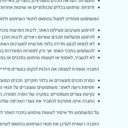
פוגעניות: העלאת תכנים משמיצים, גזעניים, מאיימים
זדוניות: שימוש בכלים טכנולוגיים או שיטות אחרות
המשתמש מתחייב לפעול בהתאם לתנאי השימוש ולחוקים
להימנע משיבוש פעילות האתר, לרבות הפרעות טכניות
להימנע מהעלאת תכנים שאינם ראויים, לרבות תוכן פוג
לא לנסות לבצע חדירה בלתי מורשית למערכות האתר,
להשתמש בתכני האתר אך ורק למטרות המוגדרות באת
לא להעביר, לאסוף או לעשות שימוש בתכנים או במיד
החברה שומרת לעצמה את הזכות לנקוט בצעדים מיידיי
הסרת תכנים פוגעניים או בלתי חוקיים: תכנים המועל
חסימת גישה לאתר: משתמשים שעוברים על תנאי הש
נקיטת צעדים משפטיים: במקרה של הפרה חמורה, החב
החברה אינה מחויבת להסביר את צעדי האכיפה שלה
על המשתמש חל איסור לעשות שימוש בתכני האתר למט
החברה רשאית לעדכן את תנאי השימוש בהתאם לשינויים