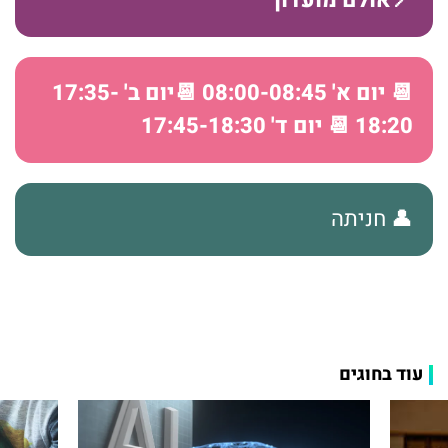
📍אולם מועדון
📆 יום א' 08:00-08:45 📆יום ב' 17:35-
18:20 📆 יום ד' 17:45-18:30
👤 חניתה
עוד בחוגים