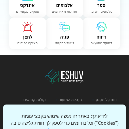
ספר
אלבומים
אינדקס
טלפונים יישובי
תמונות מאירועים
עסקים מקומיים
דיווח
פניה
לחצן
למוקד המועצה
לוועד המקומי
מצוקה בחירום
דווח על מפגע
הנהלת המושב
קולות קוראים
כתוב לנו
מדיניות פרטיות
תקנון שימוש
לידיעתך: באתר זה נעשה שימוש בקבצי עוגיות
("Cookies") וכלים דומים כדי לספק לך חווית גלישה טובה
כניסת מנהל
הצהרת נגישות