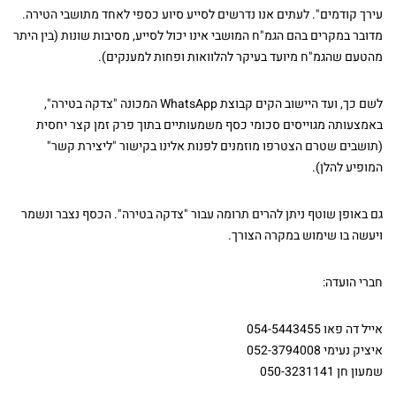
עירך קודמים". לעתים אנו נדרשים לסייע סיוע כספי לאחד מתושבי הטירה.
מדובר במקרים בהם הגמ"ח המושבי אינו יכול לסייע, מסיבות שונות (בין היתר
מהטעם שהגמ"ח מיועד בעיקר להלוואות ופחות למענקים).
לשם כך, ועד היישוב הקים קבוצת WhatsApp המכונה "צדקה בטירה",
באמצעותה מגוייסים סכומי כסף משמעותיים בתוך פרק זמן קצר יחסית
(תושבים שטרם הצטרפו מוזמנים לפנות אלינו בקישור "ליצירת קשר"
המופיע להלן).
גם באופן שוטף ניתן להרים תרומה עבור "צדקה בטירה". הכסף נצבר ונשמר
ויעשה בו שימוש במקרה הצורך.
חברי הועדה:
אייל דה פאו
054-5443455
איציק נעימי
052-3794008
שמעון חן
050-3231141