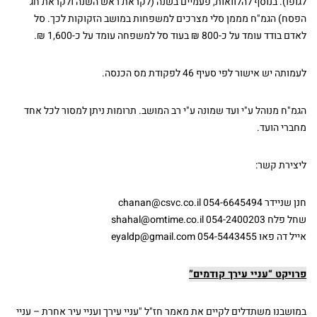
לגופו). בנוסף להלוואות, פעמיים בשנה (לקראת ראש השנה ולקראת חג
הפסח) הגמ"ח מממן סלי מצרכים למשפחות במושב הזקוקות לכך. סל
לאדם בודד עומד על כ-800 ₪ בעוד סל למשפחה עומד על כ-1,600 ₪.
לעמותה יש אישור לפי סעיף 46 לפקודת מס הכנסה.
הגמ"ח מנוהל ע"י ועד שמונה ע"י רב המושב. תרומות ניתן למסור לכל אחד
מחברי הועד.
ליצירת קשר:
חנן שניידר
054-6645494
chanan@csvc.co.il
שחל פלח
054-2400203
shahal@omtime.co.il
אייל דה פאו
054-5443455
eyaldp@gmail.com
פרויקט “עניי עירך קודמים”
במושבנו משתדלים לקיים את מאמר חז"ל "עניי עירך ועניי עיר אחרת – עניי