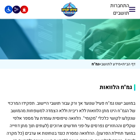
התחברות
תושבים
דף הבית
>
מידע לתושב
>
גמ"ח
גמ"ח הלוואות
במושב ישנו גמ"ח פעיל שנועד אך ורק עבור תושבי היישוב. תפקידו המרכזי
של הגמ"ח הינו מתן הלוואות ללא ריבית וללא הצמדה למשפחות מהמושב
שנקלעו לקושי כלכלי "מקומי". הלוואה טיפוסית עומדת על מספר אלפי
שקלים וההחזרים נפרסים על-פני חודשים ארוכים (לעתים תוך מתן דחייה
במועד תחילת הפרעון). ההלוואה נמסרת כנגד בטחונות או ערבים (כל מקרה