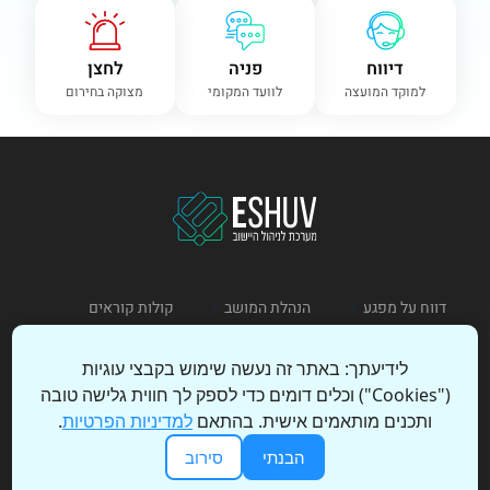
דיווח
פניה
לחצן
למוקד המועצה
לוועד המקומי
מצוקה בחירום
דווח על מפגע
הנהלת המושב
קולות קוראים
כתוב לנו
מדיניות פרטיות
תקנון שימוש
לידיעתך: באתר זה נעשה שימוש בקבצי עוגיות
("Cookies") וכלים דומים כדי לספק לך חווית גלישה טובה
כניסת מנהל
הצהרת נגישות
ותכנים מותאמים אישית. בהתאם
למדיניות הפרטיות
.
הבנתי
סירוב
© 2026 כל הזכויות שמורות – ESHUV | עיצוב ופיתוח: