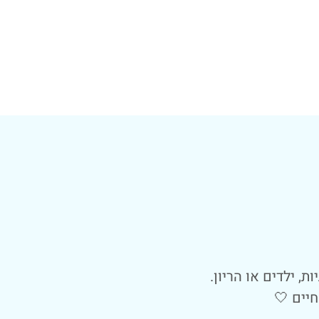
, ילדים או הריון.
יים 🤍