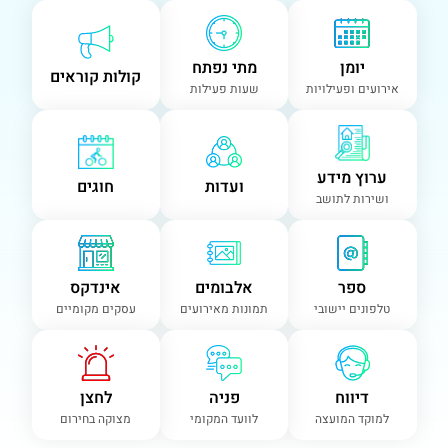
יומן
מתי נפתח
קולות קוראים
אירועים ופעילויות
שעות פעילות
ערוץ מידע
ועדות
חוגים
ושירות לתושב
ספר
אלבומים
אינדקס
טלפונים יישובי
תמונות מאירועים
עסקים מקומיים
דיווח
פניה
לחצן
למוקד המועצה
לוועד המקומי
מצוקה בחירום